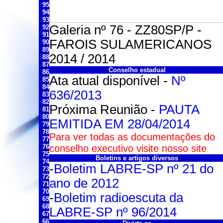
95
94
93
Galeria nº 76 - ZZ80SP/P -
92
91
FAROIS SULAMERICANOS
90
89
2014 / 2014
88
87
Conselho estadual
86
Ata atual disponível -
Nº
85
84
636/2013
83
82
Próxima Reunião -
PAUTA
81
80
EMITIDA EM 28/04/2014
79
78
Para ver todas as documentações do
77
76
conselho executivo visite nosso site
75
Boletins e artigos diversos
74
-
Boletim LABRE-SP nº 21 do
73
72
ano de 2012
71
70
-
Boletim radioescuta da
69
68
LABRE-SP nº 96/2014
67
66