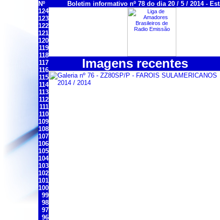
Nº
Boletim informativo nº 78 do dia 20 / 5 / 2014 - Es
124
123
122
121
120
119
118
Imagens recentes
117
116
115
114
113
112
111
110
109
108
107
106
105
104
103
102
101
100
99
98
97
96