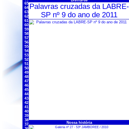
Divirta-se
65
Palavras cruzadas da LABRE-
64
63
SP nº 9 do ano de 2011
62
61
60
59
58
57
56
55
54
53
52
51
50
49
48
47
46
45
44
43
42
41
40
39
38
Nossa história
37
36