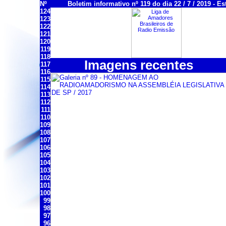
Nº
Boletim informativo nº 119 do dia 22 / 7 / 2019 - Es
124
123
122
121
120
119
118
Imagens recentes
117
116
115
114
113
112
111
110
109
108
107
106
105
104
103
102
101
100
99
98
97
96