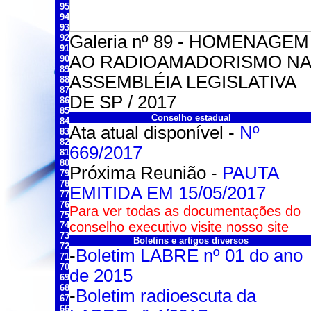
95
94
93
Galeria nº 89 - HOMENAGEM
92
91
AO RADIOAMADORISMO NA
90
89
ASSEMBLÉIA LEGISLATIVA
88
87
DE SP / 2017
86
85
Conselho estadual
84
Ata atual disponível -
Nº
83
82
669/2017
81
80
Próxima Reunião -
PAUTA
79
78
EMITIDA EM 15/05/2017
77
76
Para ver todas as documentações do
75
conselho executivo visite nosso site
74
73
Boletins e artigos diversos
72
-
Boletim LABRE nº 01 do ano
71
70
de 2015
69
68
-
Boletim radioescuta da
67
66