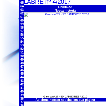
LABRE nº 4/2017
65
64
Divirta-se
63
Nossa história
62
61
60
59
58
57
56
55
54
53
52
51
50
49
48
47
46
45
44
43
42
41
40
39
Galeria nº 27 - 53º JAMBOREE / 2010
38
Adicione nossas notícias em sua página
37
36