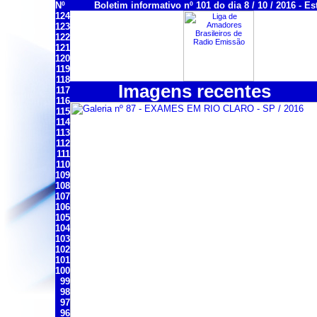
Nº
Boletim informativo nº 101 do dia 8 / 10 / 2016 - Es
124
123
122
121
120
119
118
Imagens recentes
117
116
115
114
113
112
111
110
109
108
107
106
105
104
103
102
101
100
99
98
97
96