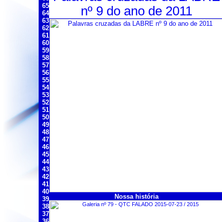
65
nº 9 do ano de 2011
64
63
62
61
60
59
58
57
56
55
54
53
52
51
50
49
48
47
46
45
44
43
42
41
40
Nossa história
39
38
37
36