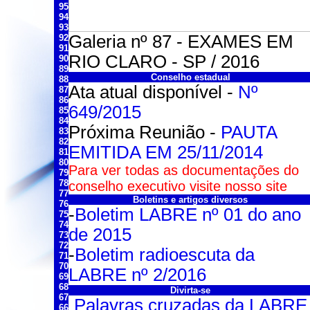
95
94
93
Galeria nº 87 - EXAMES EM
92
91
RIO CLARO - SP / 2016
90
89
Conselho estadual
88
Ata atual disponível -
Nº
87
86
649/2015
85
84
Próxima Reunião -
PAUTA
83
82
EMITIDA EM 25/11/2014
81
80
Para ver todas as documentações do
79
78
conselho executivo visite nosso site
77
Boletins e artigos diversos
76
-
Boletim LABRE nº 01 do ano
75
74
de 2015
73
72
-
Boletim radioescuta da
71
70
LABRE nº 2/2016
69
68
Divirta-se
67
Palavras cruzadas da LABRE
66