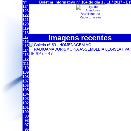
Nº
Boletim informativo nº 104 do dia 1 / 11 / 2017 - Es
124
123
122
121
120
119
118
Imagens recentes
117
116
115
114
113
112
111
110
109
108
107
106
105
104
103
102
101
100
99
98
97
96