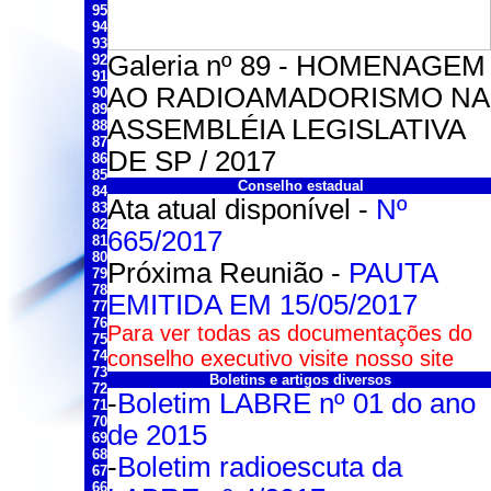
95
94
93
Galeria nº 89 - HOMENAGEM
92
91
AO RADIOAMADORISMO NA
90
89
ASSEMBLÉIA LEGISLATIVA
88
87
DE SP / 2017
86
85
Conselho estadual
84
Ata atual disponível -
Nº
83
82
665/2017
81
80
Próxima Reunião -
PAUTA
79
78
EMITIDA EM 15/05/2017
77
76
Para ver todas as documentações do
75
conselho executivo visite nosso site
74
73
Boletins e artigos diversos
72
-
Boletim LABRE nº 01 do ano
71
70
de 2015
69
68
-
Boletim radioescuta da
67
66