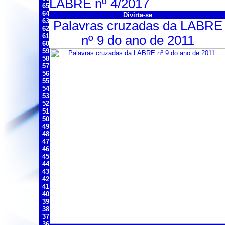
LABRE nº 4/2017
65
64
Divirta-se
63
Palavras cruzadas da LABRE
62
61
nº 9 do ano de 2011
60
59
58
57
56
55
54
53
52
51
50
49
48
47
46
45
44
43
42
41
40
39
38
37
36