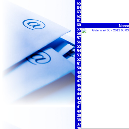
65
64
63
62
61
60
Nossa
59
58
57
56
55
54
53
52
51
50
49
48
47
46
45
44
43
42
41
40
39
38
37
36