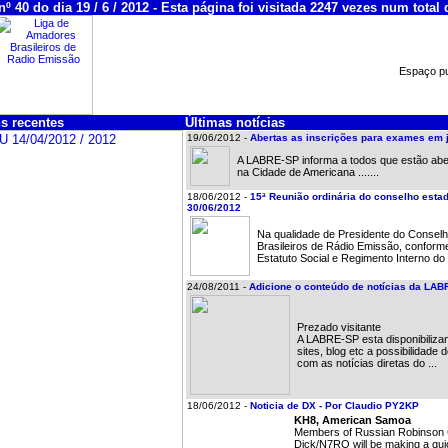
º 40 do dia 19 / 6 / 2012 - Esta página foi visitada 2247 vezes num total 
Espaço pub
s recentes
Últimas notícias
19/06/2012 -
Abertas as inscrições para exames em 
A LABRE-SP informa a todos que estão abe
na Cidade de Americana .......
18/06/2012 -
15ª Reunião ordinária do conselho esta
30/06/2012
Na qualidade de Presidente do Consel
Brasileiros de Rádio Emissão, conforme
Estatuto Social e Regimento Interno d
24/08/2011 -
Adicione o conteúdo de notícias da LAB
Prezado visitante
A LABRE-SP esta disponibiliza
sites, blog etc a possibilidade
com as notícias diretas do ...
18/06/2012 -
Noticia de DX - Por Claudio PY2KP
KH8, American Samoa
Members of Russian Robinson 
Dick/N7RO will be making a qui