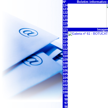
Nº
Boletim informativo n
124
123
122
121
120
119
118
Imagen
117
116
115
114
113
112
111
110
109
108
107
106
105
104
103
102
101
100
99
98
97
96