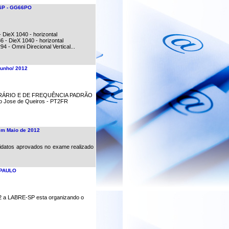
 SP - GG66PO
 DieX 1040 - horizontal
6 - DieX 1040 - horizontal
4 - Omni Direcional Vertical...
Junho/ 2012
RÁRIO E DE FREQUÊNCIA PADRÃO
co Jose de Queiros - PT2FR
em Maio de 2012
datos aprovados no exame realizado
 PAULO
12 a LABRE-SP esta organizando o