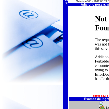
Galeria nº 60 - 2012 03 
35
Adicione nossas n
clique aqui e
Exames de ingr