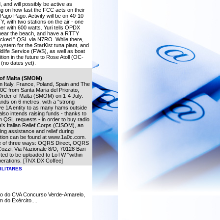
 and will possibly be active as
on how fast the FCC acts on their
 Pago Pago. Activity will be on 40-10
 with two stations on the air - one
er with 600 watts. Yuri tells OPDX
l, near the beach, and have a RTTY
/packed." QSL via N7RO. While there,
system for the StarKist tuna plant, and
ildlife Service (FWS), as well as boat
tion in the future to Rose Atoll (OC-
 (no dates yet).
 of Malta (SMOM)
om Italy, France, Poland, Spain and The
A0C from Santa Maria del Priorato,
 Order of Malta (SMOM) on 1-4 July.
ands on 6 metres, with a "strong
ive 1A entity to as many hams outside
lso intends raising funds - thanks to
m QSL requests - in order to buy radio
a's Italian Relief Corps (CISOM), an
ging assistance and relief during
tion can be found at www.1a0c.com.
e of three ways: OQRS Direct, OQRS
Cozzi, Via Nazionale 8/O, 70128 Bari
ected to be uploaded to LoTW "within
operations. [TNX DX Coffee]
ILITARES
ão do CVA Concurso Verde-Amarelo,
do Exército....