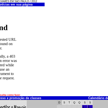
03 EXAMES EM SãO PAULO / 2012
otícias em sua página
 saiba como fazer
esso e promoção de classes
Calendário d
D
S
T
Q
Q
S
S
1
2