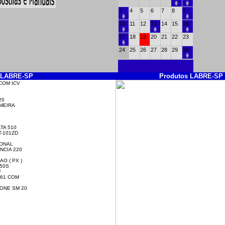
3
4
5
6
7
8
9
10
11
12
13
14
15
16
17
18
19
20
21
22
23
24
25
26
27
28
29
30
a LABRE-SP
Produtos LABRE-SP
ICOM ICV
20
IMEIRA
TA 510
-101ZD
IONAL
NCIA 220
AO ( PX )
50S
F
61 COM
ONE SM 20