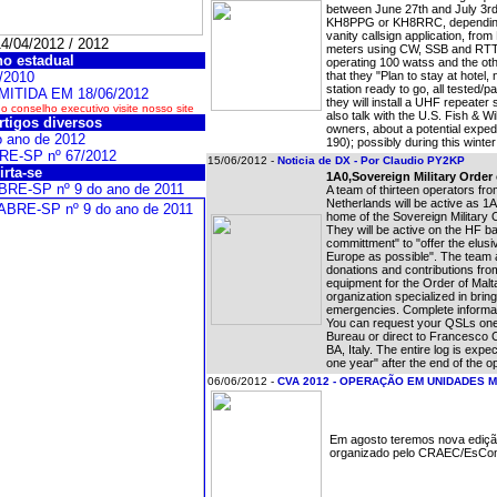
between June 27th and July 3rd,
KH8PPG or KH8RRC, depending 
vanity callsign application, from
4/04/2012 / 2012
meters using CW, SSB and RTTY,
o estadual
operating 100 watss and the oth
/2010
that they "Plan to stay at hote
station ready to go, all tested
MITIDA EM 18/06/2012
they will install a UHF repeater 
 conselho executivo visite nosso site
also talk with the U.S. Fish & W
rtigos diversos
owners, about a potential expedi
 ano de 2012
190); possibly during this winter
BRE-SP nº 67/2012
15/06/2012 -
Noticia de DX - Por Claudio PY2KP
irta-se
1A0,Sovereign Military Order
BRE-SP nº 9 do ano de 2011
A team of thirteen operators fr
Netherlands will be active as 1
home of the Sovereign Military
They will be active on the HF b
committment" to "offer the elus
Europe as possible". The team a
donations and contributions fro
equipment for the Order of Malt
organization specialized in brin
emergencies. Complete informa
You can request your QSLs on
Bureau or direct to Francesco 
BA, Italy. The entire log is exp
one year" after the end of the 
06/06/2012 -
CVA 2012 - OPERAÇÃO EM UNIDADES M
Em agosto teremos nova ediç
organizado pelo CRAEC/EsCom 