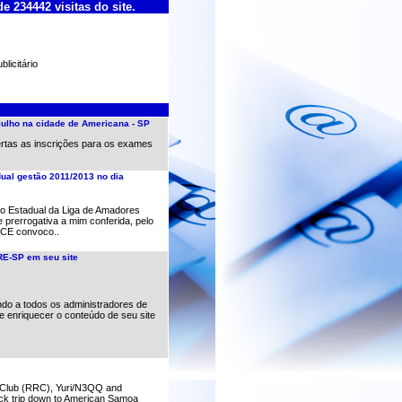
de 234442 visitas do site.
licitário
julho na cidade de Americana - SP
rtas as inscrições para os exames
dual gestão 2011/2013 no dia
ho Estadual da Liga de Amadores
 prerrogativa a mim conferida, pelo
o CE convoco..
RE-SP em seu site
ndo a todos os administradores de
 de enriquecer o conteúdo de seu site
Club (RRC), Yuri/N3QQ and
ck trip down to American Samoa