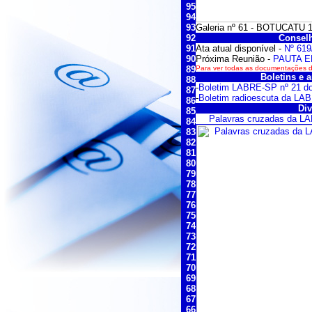
95
94
93
Galeria nº 61 - BOTUCATU 1
92
Conselh
91
Ata atual disponível -
Nº 619
90
Próxima Reunião -
PAUTA E
89
Para ver todas as documentações do
Boletins e a
88
-
Boletim LABRE-SP nº 21 do
87
-
Boletim radioescuta da LA
86
Div
85
Palavras cruzadas da LA
84
83
82
81
80
79
78
77
76
75
74
73
72
71
70
69
68
67
66