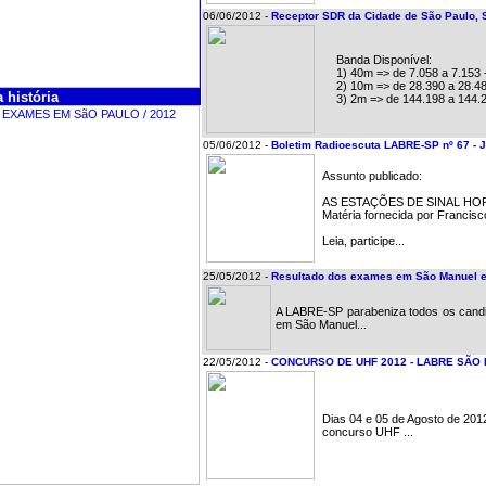
06/06/2012 -
Receptor SDR da Cidade de São Paulo,
Banda Disponível:
1) 40m => de 7.058 a 7.153 -
2) 10m => de 28.390 a 28.48
 história
3) 2m => de 144.198 a 144.29
05/06/2012 -
Boletim Radioescuta LABRE-SP nº 67 - 
Assunto publicado:
AS ESTAÇÕES DE SINAL HO
Matéria fornecida por Francis
Leia, participe...
25/05/2012 -
Resultado dos exames em São Manuel 
A LABRE-SP parabeniza todos os candi
em São Manuel...
22/05/2012 -
CONCURSO DE UHF 2012 - LABRE SÃO
Dias 04 e 05 de Agosto de 20
concurso UHF ...