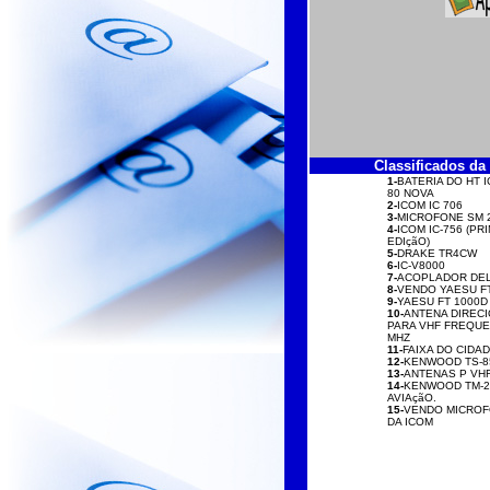
Classificados d
1-
BATERIA DO HT 
80 NOVA
2-
ICOM IC 706
3-
MICROFONE SM 
4-
ICOM IC-756 (PR
EDIçãO)
5-
DRAKE TR4CW
6-
IC-V8000
7-
ACOPLADOR DEL
8-
VENDO YAESU FT
9-
YAESU FT 1000D
10-
ANTENA DIREC
PARA VHF FREQUE
MHZ
11-
FAIXA DO CIDAD
12-
KENWOOD TS-8
13-
ANTENAS P VH
14-
KENWOOD TM-2
AVIAçãO.
15-
VENDO MICROF
DA ICOM